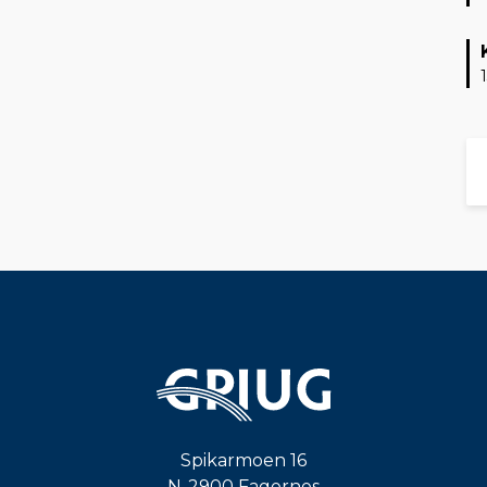
Spikarmoen 16
N-2900 Fagernes