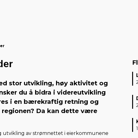
der
der
F
ed stor utvikling, høy aktivitet og
nsker du å bidra i videreutvikling
es i en bærekraftig retning og
i regionen? Da kan dette være
 og utvikling av strømnettet i eierkommunene