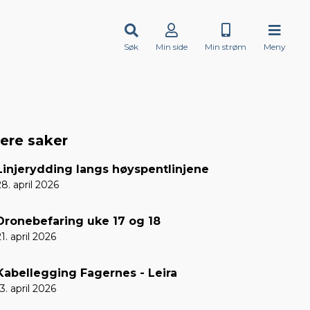
Søk
Min side
Min strøm
Meny
lere saker
Linjerydding langs høyspentlinjene
28. april 2026
Dronebefaring uke 17 og 18
21. april 2026
Kabellegging Fagernes - Leira
13. april 2026