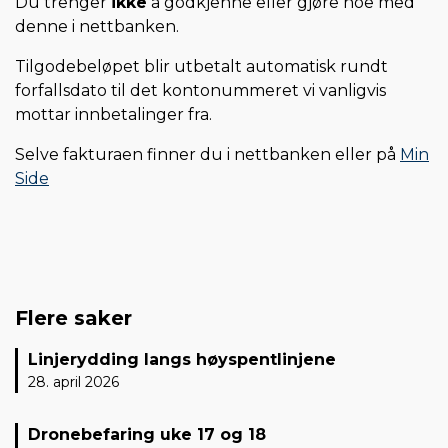
Du trenger
ikke
å godkjenne eller gjøre noe med
denne i nettbanken.
Tilgodebeløpet blir utbetalt automatisk rundt
forfallsdato til det kontonummeret vi vanligvis
mottar innbetalinger fra.
Selve fakturaen finner du i nettbanken eller på
Min
Side
Flere saker
Linjerydding langs høyspentlinjene
28. april 2026
Dronebefaring uke 17 og 18