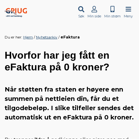
Søk
Min side
Min strøm
Meny
Du er her:
Hjem
Nyhetsarkiv
eFaktura
Hvorfor har jeg fått en
eFaktura på 0 kroner?
Når støtten fra staten er høyere enn
summen på nettleien din, får du et
tilgodebeløp. I slike tilfeller sendes det
automatisk ut en eFaktura på
0 kroner
.