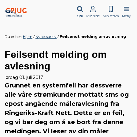
Søk
Min side
Min strøm
Meny
Du er her:
Hjem
Nyhetsarkiv
Feilsendt melding om avlesning
Feilsendt melding om
avlesning
lørdag 01. juli 2017
Grunnet en systemfeil har dessverre
alle våre strømkunder mottatt sms og
epost angående måleravlesning fra
Ringeriks-Kraft Nett. Dette er en feil,
og vi ber deg om å se bort fra denne
meldingen. Vi leser av din måler