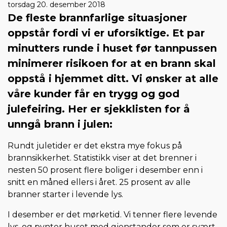
torsdag 20. desember 2018
De fleste brannfarlige situasjoner
oppstår fordi vi er uforsiktige. Et par
minutters runde i huset før tannpussen
minimerer risikoen for at en brann skal
oppstå i hjemmet ditt. Vi ønsker at alle
våre kunder får en trygg og god
julefeiring. Her er sjekklisten for å
unngå brann i julen:
Rundt juletider er det ekstra mye fokus på
brannsikkerhet. Statistikk viser at det brenner i
nesten 50 prosent flere boliger i desember enn i
snitt en måned ellers i året. 25 prosent av alle
branner starter i levende lys.
I desember er det mørketid. Vi tenner flere levende
lys, og pynter huset med gjenstander som er svært