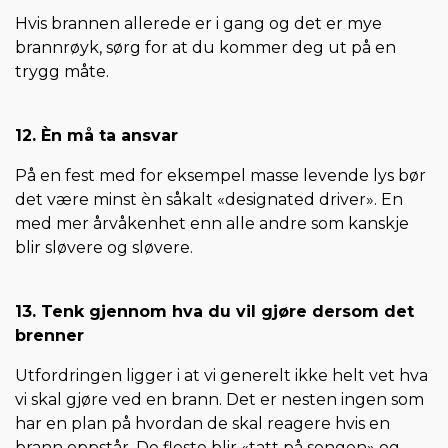
Hvis brannen allerede er i gang og det er mye
brannrøyk, sørg for at du kommer deg ut på en
trygg måte.
12. Èn må ta ansvar
På en fest med for eksempel masse levende lys bør
det være minst èn såkalt «designated driver». En
med mer årvåkenhet enn alle andre som kanskje
blir sløvere og sløvere.
13. Tenk gjennom hva du vil gjøre dersom det
brenner
Utfordringen ligger i at vi generelt ikke helt vet hva
vi skal gjøre ved en brann. Det er nesten ingen som
har en plan på hvordan de skal reagere hvis en
brann oppstår. De fleste blir «tatt på sengen» og